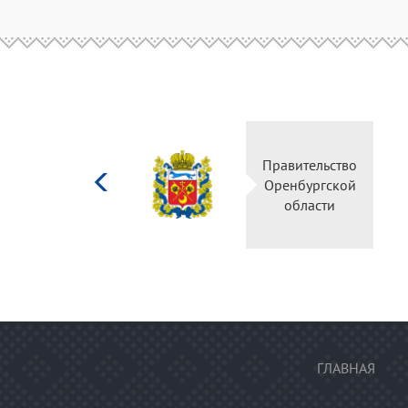
Министерство
Правительство
культуры
Оренбургской
Российской
области
федерации
ГЛАВНАЯ