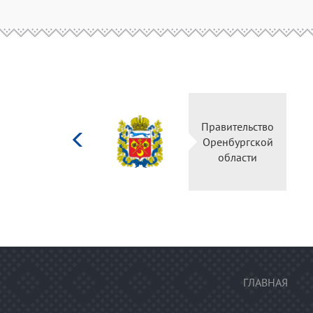
Министерство
культуры
Российской
федерации
ГЛАВНАЯ