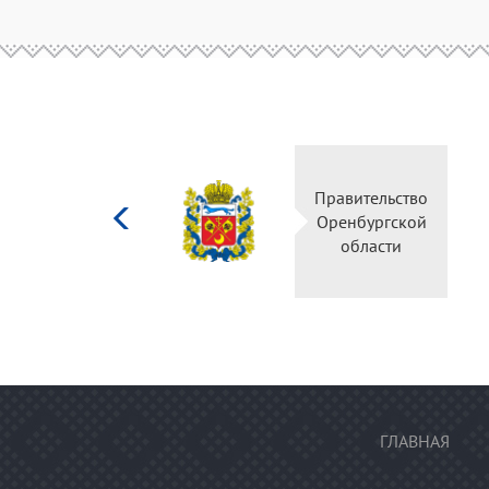
Министерство
Правительство
культуры
Оренбургской
Российской
области
федерации
ГЛАВНАЯ