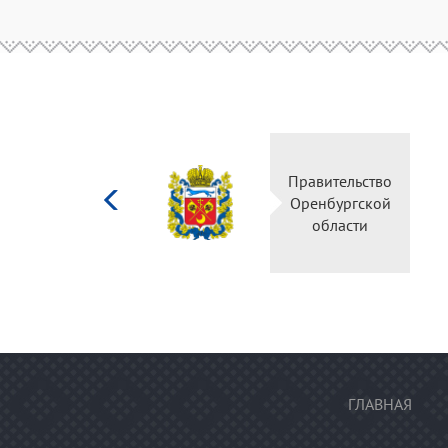
Министерство
Правитель
культуры
Оренбургс
Российской
област
федерации
ГЛАВНАЯ