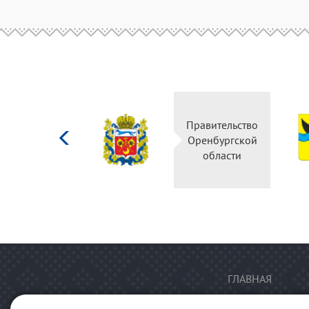
Министерство
Правительство
культуры
Оренбургской
Российской
области
федерации
ГЛАВНАЯ