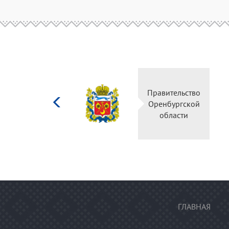
Министерство
Правительство
культуры
Оренбургской
Российской
области
федерации
ГЛАВНАЯ