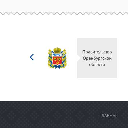
Министерство
Правительство
культуры
Оренбургской
Российской
области
федерации
ГЛАВНАЯ