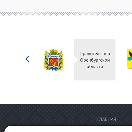
Министерство
Правительство
культуры
Оренбургской
Российской
области
федерации
ГЛАВНАЯ