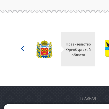
Министерство
Правительство
культуры
Оренбургской
Российской
области
федерации
ГЛАВНАЯ