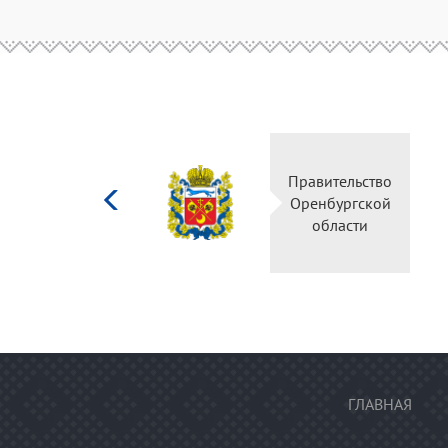
Министерство
Правительство
культуры
Оренбургской
Российской
области
федерации
ГЛАВНАЯ