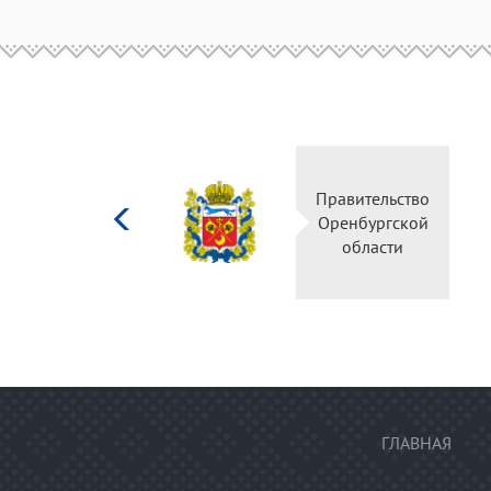
Министерство
Правительство
культуры
Оренбургской
Российской
области
федерации
ГЛАВНАЯ