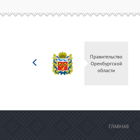
Министерство
культуры
Российской
федерации
ГЛАВНАЯ