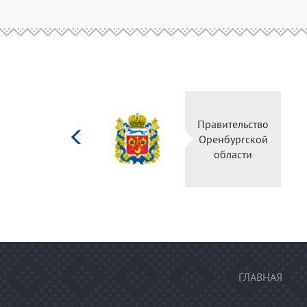
Министерство
Правительство
культуры
Оренбургской
Российской
области
федерации
ГЛАВНАЯ