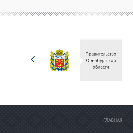
Министерство
Правительство
культуры
Оренбургской
Российской
области
федерации
ГЛАВНАЯ