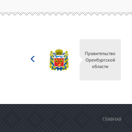
Министерство
Правительство
культуры
Оренбургской
Российской
области
федерации
ГЛАВНАЯ