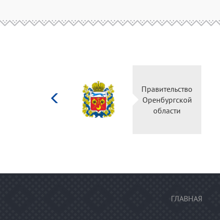
Министерство
Правительство
культуры
Оренбургской
Российской
области
федерации
ГЛАВНАЯ