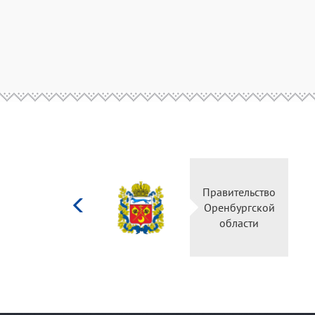
Министерство
Правительство
культуры
Оренбургской
Российской
области
федерации