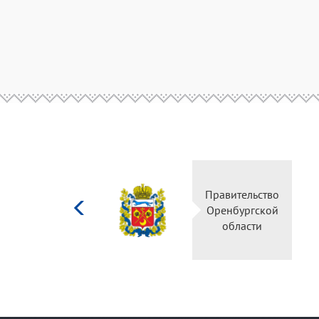
Министерство
Правительство
культуры
Оренбургской
Российской
области
федерации