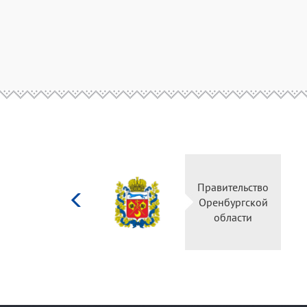
Министерство
Правительство
культуры
Оренбургской
Российской
области
федерации