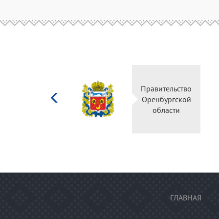
Министерство
Правительство
культуры
Оренбургской
Российской
области
федерации
ГЛАВНАЯ