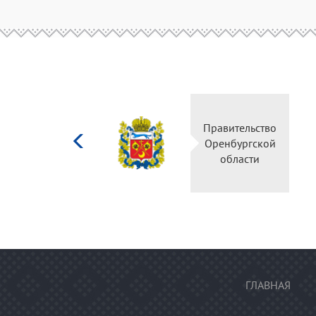
Министерство
Правительство
культуры
Оренбургской
Российской
области
федерации
ГЛАВНАЯ