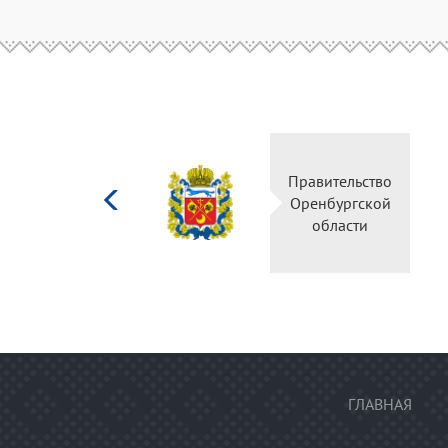
Министерство
Правительство
культуры
Оренбургской
Российской
области
федерации
ГЛАВНАЯ