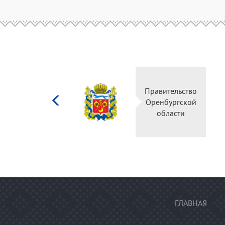
Министерство
Правительство
культуры
Оренбургской
Российской
области
федерации
ГЛАВНАЯ