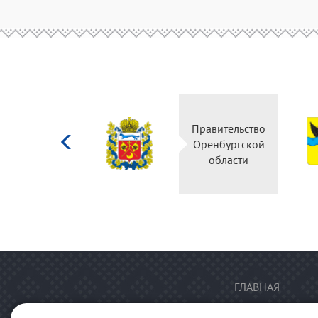
Министерство
Правительство
культуры
Оренбургской
Российской
области
федерации
ГЛАВНАЯ