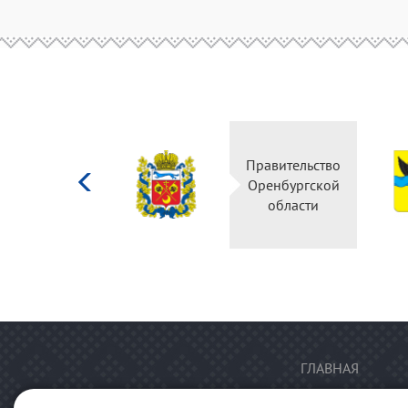
Министерство
Правительство
культуры
Оренбургской
Российской
области
федерации
ГЛАВНАЯ