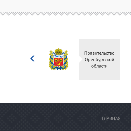
Министерство
Правительство
культуры
Оренбургской
Российской
области
федерации
ГЛАВНАЯ