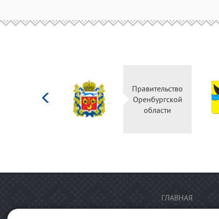
Министерство
Правительство
культуры
Оренбургской
Российской
области
федерации
ГЛАВНАЯ