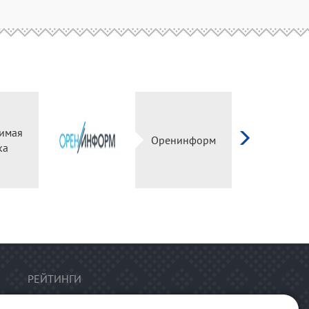
симая
Оренинформ
нка
РЕЙТИНГИ