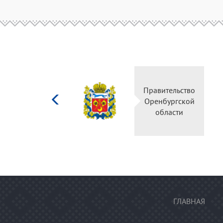
Министерство
Правите
культуры
Оренбу
Российской
обла
федерации
ГЛАВНАЯ