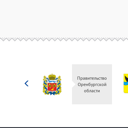
Министерство
Правительство
культуры
Оренбургской
Российской
области
федерации