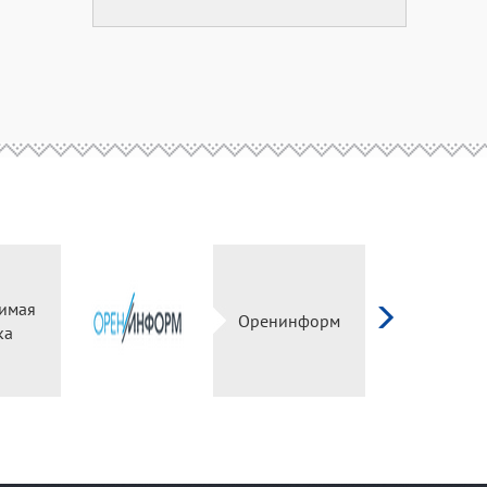
имая
Оренинформ
ка