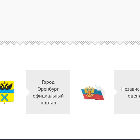
Город
Оренбург
Неза
официальный
оц
портал