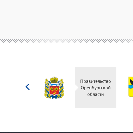
Министерство
Правительство
культуры
Оренбургской
Российской
области
федерации