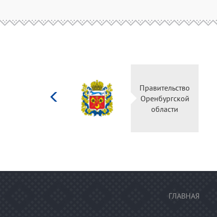
Министерство
Правительс
культуры
Оренбургск
Российской
области
федерации
ГЛАВНАЯ