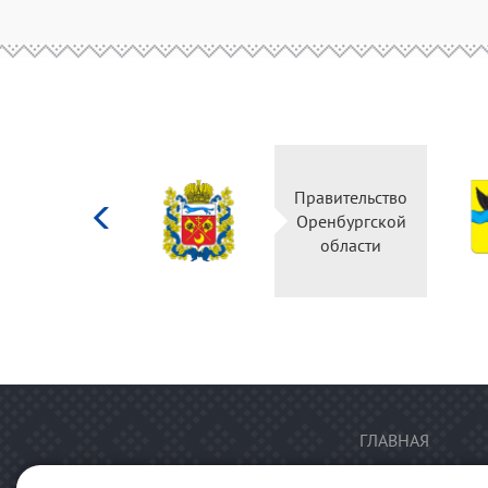
Министерство
Правительство
культуры
Оренбургской
Российской
области
федерации
ГЛАВНАЯ