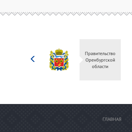
Министерство
Правительств
культуры
Оренбургско
Российской
области
федерации
ГЛАВНАЯ