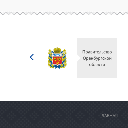
Министерство
Правительство
культуры
Оренбургской
Российской
области
федерации
ГЛАВНАЯ