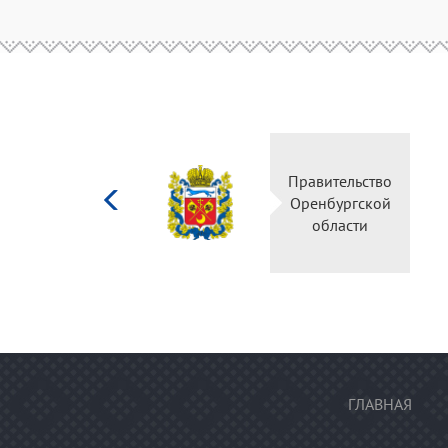
Министерство
Правительство
культуры
Оренбургской
Российской
области
федерации
ГЛАВНАЯ