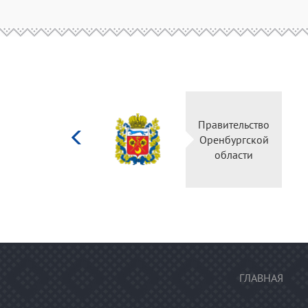
Министерство
культуры
Российской
федерации
ГЛАВНАЯ