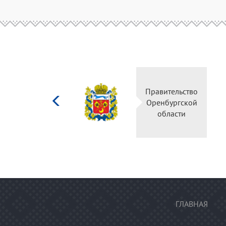
Министерство
Правительство
культуры
Оренбургской
Российской
области
федерации
ГЛАВНАЯ