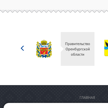
Министерство
Правительство
культуры
Оренбургской
Российской
области
федерации
ГЛАВНАЯ