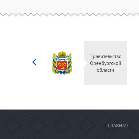
Министерство
Правительство
культуры
Оренбургской
Российской
области
федерации
ГЛАВНАЯ