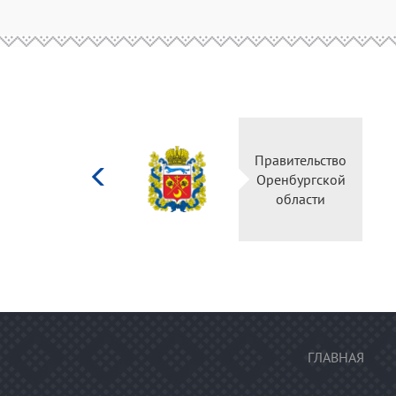
Министерство
Правительство
культуры
Оренбургской
Российской
области
федерации
ГЛАВНАЯ