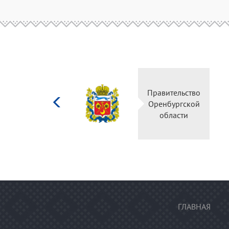
Министерство
Правительство
культуры
Оренбургской
Российской
области
федерации
ГЛАВНАЯ