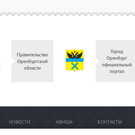
Горо
Правительство
Оренбу
Оренбургской
официал
области
порта
НОВОСТИ
АФИША
КОНТАКТЫ