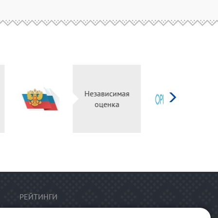
д
рг
Независимая
ьный
оценка
л
РЕЙТИНГИ