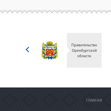
Министерство
Правительство
культуры
Оренбургской
Российской
области
федерации
ГЛАВНАЯ