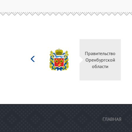
Министерство
Правительство
культуры
Оренбургской
Российской
области
федерации
ГЛАВНАЯ