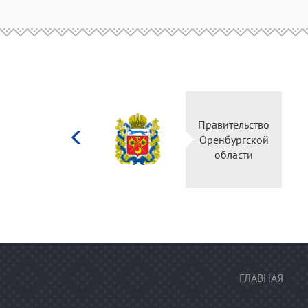
Министерство
Правительство
культуры
Оренбургской
Российской
области
федерации
ГЛАВНАЯ