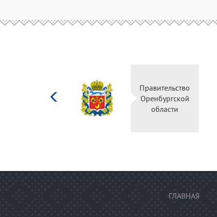
Министерство
Правительство
культуры
Оренбургской
Российской
области
федерации
ГЛАВНАЯ