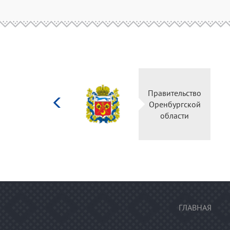
Министерство
Правительство
культуры
Оренбургской
Российской
области
федерации
ГЛАВНАЯ