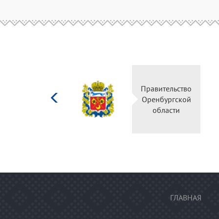
Министерство
Правител
культуры
Оренбур
Российской
облас
федерации
ГЛАВНАЯ