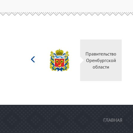
Министерство
Правительство
культуры
Оренбургской
Российской
области
федерации
ГЛАВНАЯ