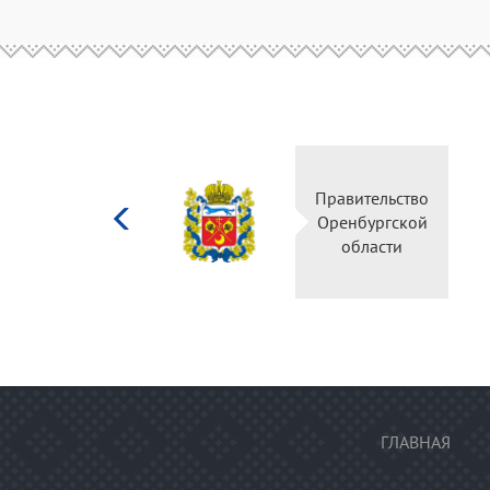
Министерство
Правительство
культуры
Оренбургской
Российской
области
федерации
ГЛАВНАЯ